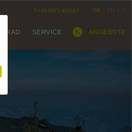
DE
|
EN
|
IT
T.+39 0471 613117
ORRAD
SERVICE
ANGEBOTE