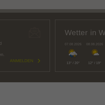
Wetter in 
d
07.08.2026
08.08.2026
en.
ANMELDEN
13°
/
20°
12°
/
19°