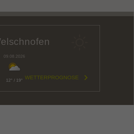
Welschnofen
09.08.2026
WETTERPROGNOSE
12°
/
19°