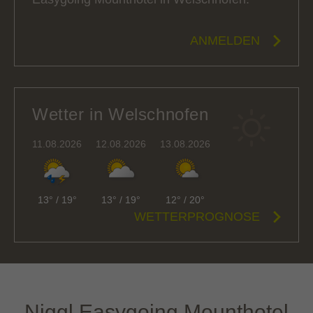
ANMELDEN
Wetter in Welschnofen
11.08.2026
12.08.2026
13.08.2026
13°
/
19°
13°
/
19°
12°
/
20°
WETTERPROGNOSE
Niggl Easygoing Mounthotel