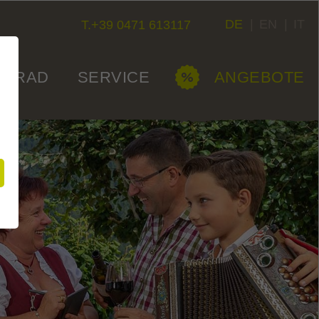
DE
|
EN
|
IT
T.+39 0471 613117
ORRAD
SERVICE
ANGEBOTE