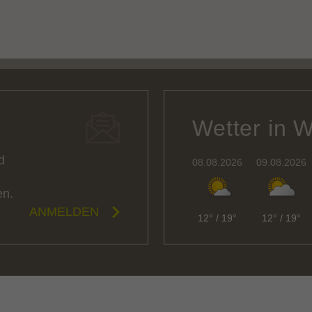
Wetter in 
d
08.08.2026
09.08.2026
en.
ANMELDEN
12°
/
19°
12°
/
19°