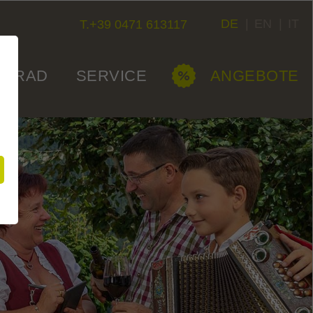
DE
|
EN
|
IT
T.+39 0471 613117
ORRAD
SERVICE
ANGEBOTE