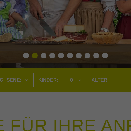
CHSENE:
KINDER:
 FÜR IHRE A